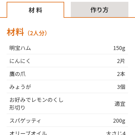
作り方
材 料
材料
（2人分）
明宝ハム
150g
にんにく
2片
鷹の爪
2本
みょうが
3個
お好みでレモンのくし
適宜
形切り
スパゲッティ
200g
オリーブオイル
大さじ4