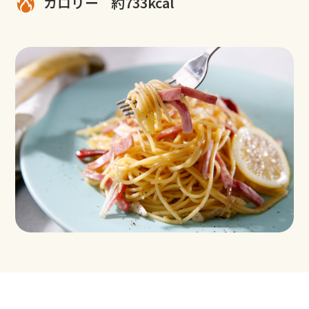
カロリー
約733kcal