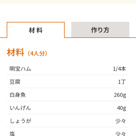
作り方
材 料
材料
（4人分）
明宝ハム
1/4本
豆腐
1丁
白身魚
260g
いんげん
40g
しょうが
少々
塩
少々