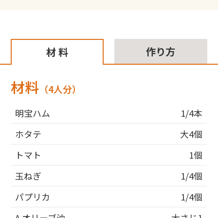
作り方
材 料
材料
（4人分）
明宝ハム
1/4本
ホタテ
大4個
トマト
1個
玉ねぎ
1/4個
パプリカ
1/4個
A.オリーブ油
大さじ1