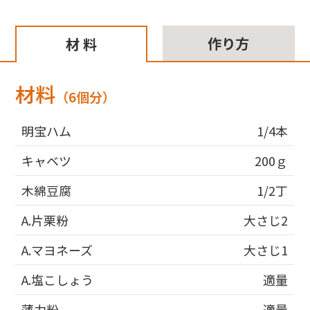
作り方
材 料
材料
（6個分）
明宝ハム
1/4本
キャベツ
200ｇ
木綿豆腐
1/2丁
A.片栗粉
大さじ2
A.マヨネーズ
大さじ1
A.塩こしょう
適量
薄力粉
適量