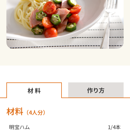
作り方
材 料
材料
（4人分）
明宝ハム
1/4本