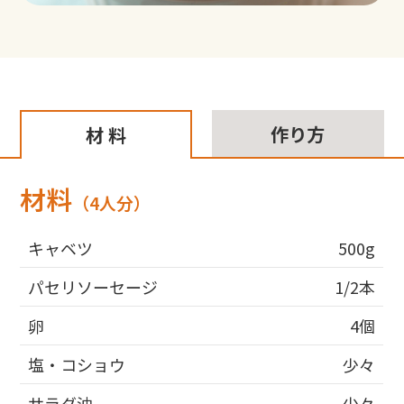
作り方
材 料
材料
（4人分）
キャベツ
500g
パセリソーセージ
1/2本
卵
4個
塩・コショウ
少々
サラダ油
少々