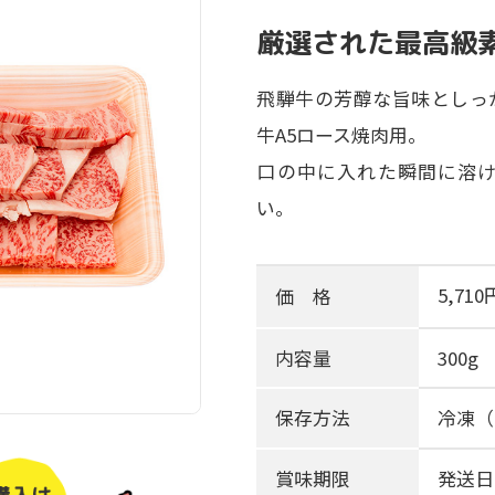
厳選された最高級
飛騨牛の芳醇な旨味としっ
牛A5ロース焼肉用。
口の中に入れた瞬間に溶
い。
5,71
価 格
内容量
300g
保存方法
冷凍（
賞味期限
発送日